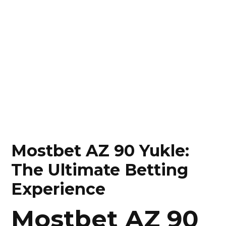
Mostbet AZ 90 Yukle:
The Ultimate Betting
Experience
Mostbet AZ 90