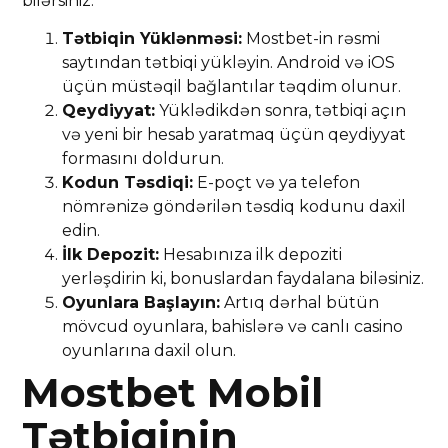
bilərsiniz:
Tətbiqin Yüklənməsi:
Mostbet-in rəsmi
saytından tətbiqi yükləyin. Android və iOS
üçün müstəqil bağlantılar təqdim olunur.
Qeydiyyat:
Yüklədikdən sonra, tətbiqi açın
və yeni bir hesab yaratmaq üçün qeydiyyat
formasını doldurun.
Kodun Təsdiqi:
E-poçt və ya telefon
nömrənizə göndərilən təsdiq kodunu daxil
edin.
İlk Depozit:
Hesabınıza ilk depoziti
yerləşdirin ki, bonuslardan faydalana biləsiniz.
Oyunlara Başlayın:
Artıq dərhal bütün
mövcud oyunlara, bahislərə və canlı casino
oyunlarına daxil olun.
Mostbet Mobil
Tətbiqinin