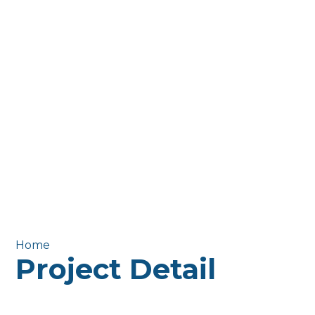
Home
/ Project Detail
Project Detail