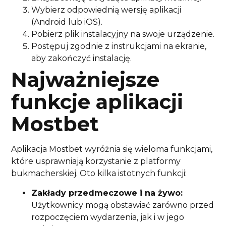
Wybierz odpowiednią wersję aplikacji
(Android lub iOS).
Pobierz plik instalacyjny na swoje urządzenie.
Postępuj zgodnie z instrukcjami na ekranie,
aby zakończyć instalację.
Najważniejsze
funkcje aplikacji
Mostbet
Aplikacja Mostbet wyróżnia się wieloma funkcjami,
które usprawniają korzystanie z platformy
bukmacherskiej. Oto kilka istotnych funkcji:
Zakłady przedmeczowe i na żywo:
Użytkownicy mogą obstawiać zarówno przed
rozpoczęciem wydarzenia, jak i w jego