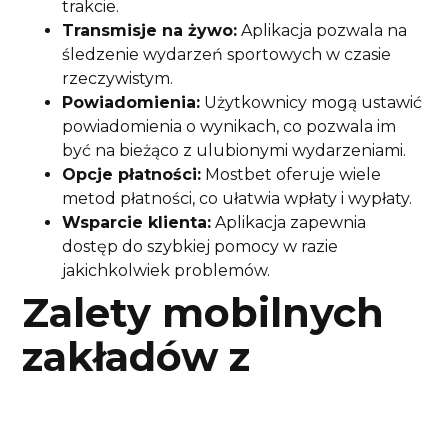
trakcie.
Transmisje na żywo:
Aplikacja pozwala na
śledzenie wydarzeń sportowych w czasie
rzeczywistym.
Powiadomienia:
Użytkownicy mogą ustawić
powiadomienia o wynikach, co pozwala im
być na bieżąco z ulubionymi wydarzeniami.
Opcje płatności:
Mostbet oferuje wiele
metod płatności, co ułatwia wpłaty i wypłaty.
Wsparcie klienta:
Aplikacja zapewnia
dostęp do szybkiej pomocy w razie
jakichkolwiek problemów.
Zalety mobilnych
zakładów z
Mostbet