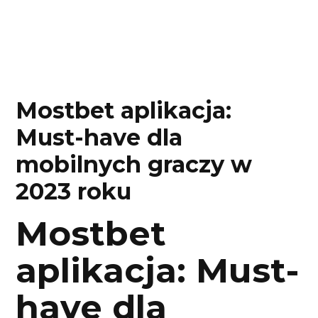
Mostbet aplikacja:
Must-have dla
mobilnych graczy w
2023 roku
Mostbet
aplikacja: Must-
have dla