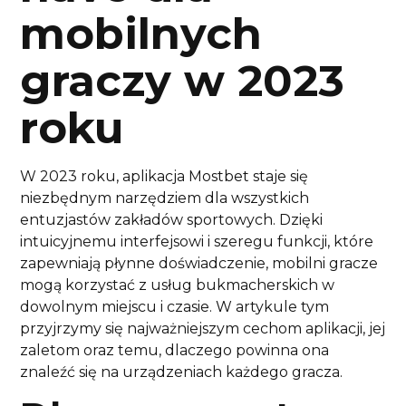
mobilnych
graczy w 2023
roku
W 2023 roku, aplikacja Mostbet staje się
niezbędnym narzędziem dla wszystkich
entuzjastów zakładów sportowych. Dzięki
intuicyjnemu interfejsowi i szeregu funkcji, które
zapewniają płynne doświadczenie, mobilni gracze
mogą korzystać z usług bukmacherskich w
dowolnym miejscu i czasie. W artykule tym
przyjrzymy się najważniejszym cechom aplikacji, jej
zaletom oraz temu, dlaczego powinna ona
znaleźć się na urządzeniach każdego gracza.