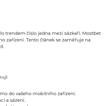
alo trendem číslo jedna mezi sázkaři. Mostbet
ho zařízení. Tento článek se zaměřuje na
t.
ují:
ímo do vašeho mobilního zařízení.
ci a sázení.