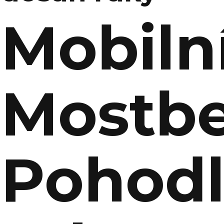
Mobiln
Mostbe
Pohodl