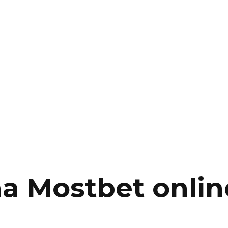
na Mostbet onlin