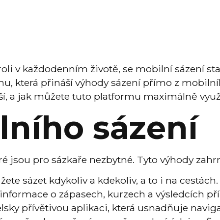
roli v každodenním životě, se mobilní sázení st
u, která přináší výhody sázení přímo z mobilní
ší, a jak můžete tuto platformu maximálně využí
ního sázení
ré jsou pro sázkaře nezbytné. Tyto výhody zahrn
ete sázet kdykoliv a kdekoliv, a to i na cestách.
 informace o zápasech, kurzech a výsledcích př
lsky přívětivou aplikaci, která usnadňuje naviga