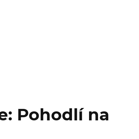
e: Pohodlí na