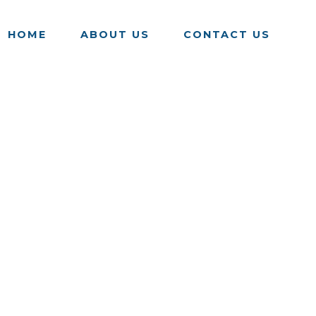
HOME
ABOUT US
CONTACT US