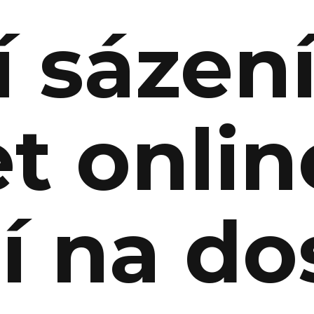
í sázen
t onlin
í na do