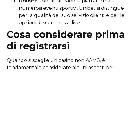
Unibet:
Con un’attraente piattaforma e
numerosi eventi sportivi, Unibet si distingue
per la qualità del suo servizio clienti e per le
opzioni di scommessa live.
Cosa considerare prima
di registrarsi
Quando si sceglie un casino non AAMS, è
fondamentale considerare alcuni aspetti per
garantire una scelta informata:
Licenza e regolamentazione:
Verifica
sempre che il casino sia autorizzato e
regolamentato in un’altra giurisdizione
riconosciuta.
Metodi di pagamento:
Assicurati che il
casino offra metodi di pagamento sicuri e
efficienti per prelievi e depositi.