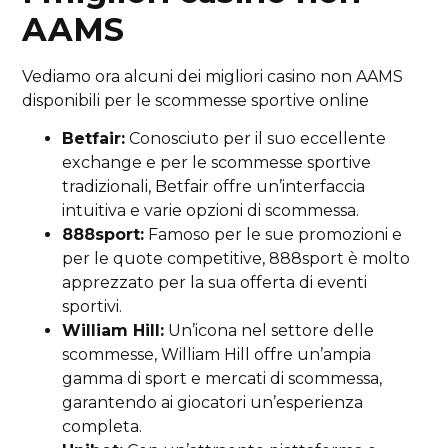
AAMS
Vediamo ora alcuni dei migliori casino non AAMS
disponibili per le scommesse sportive online
Betfair:
Conosciuto per il suo eccellente
exchange e per le scommesse sportive
tradizionali, Betfair offre un’interfaccia
intuitiva e varie opzioni di scommessa.
888sport:
Famoso per le sue promozioni e
per le quote competitive, 888sport è molto
apprezzato per la sua offerta di eventi
sportivi.
William Hill:
Un’icona nel settore delle
scommesse, William Hill offre un’ampia
gamma di sport e mercati di scommessa,
garantendo ai giocatori un’esperienza
completa.