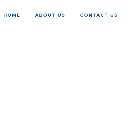
HOME
ABOUT US
CONTACT US