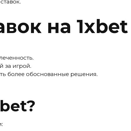
ставок.
вок на 1xbet
леченность.
 за игрой.
ять более обоснованные решения.
bet?
: