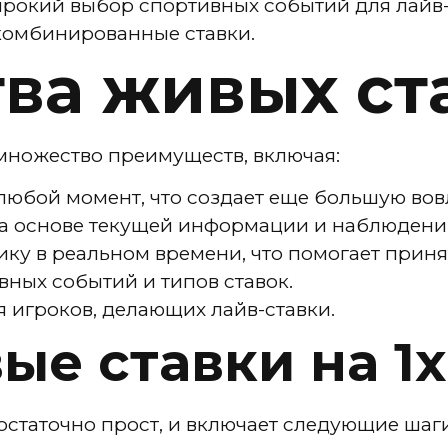
ирокий выбор спортивных событий для лайв-
 комбинированные ставки.
а живых ста
 множество преимуществ, включая:
 любой момент, что создает еще большую вов
а основе текущей информации и наблюдений
тику в реальном времени, что помогает прин
ых событий и типов ставок.
 игроков, делающих лайв-ставки.
ые ставки на 1x
остаточно прост, и включает следующие шаги