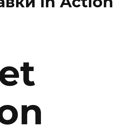
авки in Action
et
ion