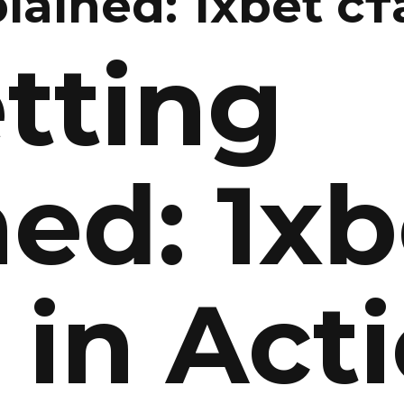
lained: 1xbet ст
tting
ed: 1xb
 in Act