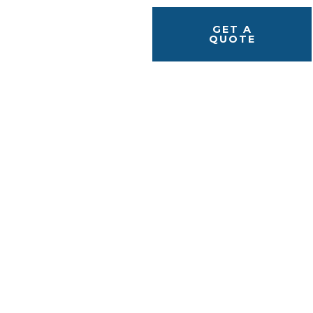
GET A
QUOTE