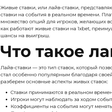
Живые ставки, или лайв-ставки, представля
ставки на события в реальном времени. Пла
множество опций для игроков, желающих во
как работают живые ставки на 1xbet, преим
шансы на выигрыш.
Что такое л
Лайв-ставки — это тип ставок, который позв
стал особенно популярным благодаря своей
разберем основные аспекты живых ставок:
Ставки принимаются в реальном времен
Игроки могут наблюдать за ходом событ
Коэффициенты на события могут менять