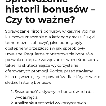
historii bonusów –
Czy to ważne?
Sprawdzanie historii bonusów w kasynie Vox ma
kluczowe znaczenie dla każdego gracza. Dzięki
temu można zobaczyć, jakie bonusy były
dostępne w przeszłości i w jaki sposób były
używane. Regularne monitorowanie bonusów
pozwala na lepsze zarządzanie swoimi środkami, a
także na skuteczniejsze wykorzystanie
oferowanych promocji. Poniżej przedstawiamy
kilka najważniejszych powodów, dla których warto
śledzić historię bonusów:
Świadomość aktywnych bonusów i ich dat
wygaśnięcia.
Analiza skuteczności wykorzystanych