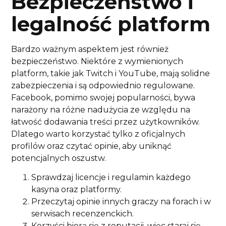
Bezpieczeństwo i
legalność platform
Bardzo ważnym aspektem jest również
bezpieczeństwo. Niektóre z wymienionych
platform, takie jak Twitch i YouTube, mają solidne
zabezpieczenia i są odpowiednio regulowane.
Facebook, pomimo swojej popularności, bywa
narażony na różne nadużycia ze względu na
łatwość dodawania treści przez użytkowników.
Dlatego warto korzystać tylko z oficjalnych
profilów oraz czytać opinie, aby uniknąć
potencjalnych oszustw.
Sprawdzaj licencje i regulamin każdego
kasyna oraz platformy.
Przeczytaj opinie innych graczy na forach i w
serwisach recenzenckich.
Korzyści biorą się z reputacji, więc staraj się