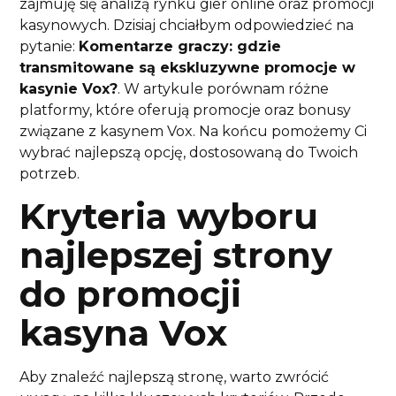
zajmuję się analizą rynku gier online oraz promocji
kasynowych. Dzisiaj chciałbym odpowiedzieć na
pytanie:
Komentarze graczy: gdzie
transmitowane są ekskluzywne promocje w
kasynie Vox?
. W artykule porównam różne
platformy, które oferują promocje oraz bonusy
związane z kasynem Vox. Na końcu pomożemy Ci
wybrać najlepszą opcję, dostosowaną do Twoich
potrzeb.
Kryteria wyboru
najlepszej strony
do promocji
kasyna Vox
Aby znaleźć najlepszą stronę, warto zwrócić