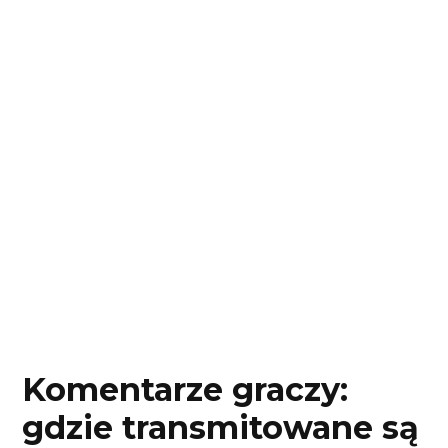
Komentarze graczy:
gdzie transmitowane są