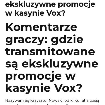
ekskluzywne promocje
w kasynie Vox?
Komentarze
graczy: gdzie
transmitowane
są ekskluzywne
promocje w
kasynie Vox?
Nazywam się Krzysztof Nowak i od kilku lat z pasją