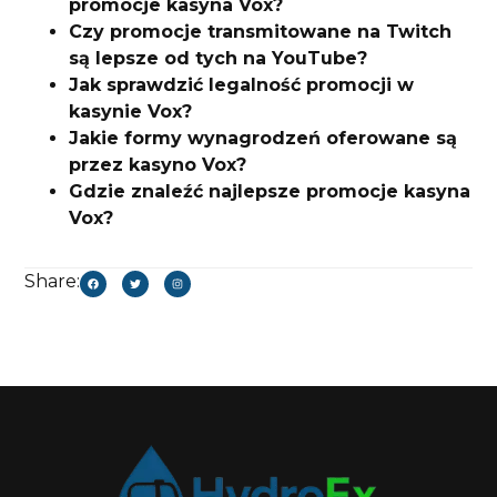
promocje kasyna Vox?
Czy promocje transmitowane na Twitch
są lepsze od tych na YouTube?
Jak sprawdzić legalność promocji w
kasynie Vox?
Jakie formy wynagrodzeń oferowane są
przez kasyno Vox?
Gdzie znaleźć najlepsze promocje kasyna
Vox?
Share: