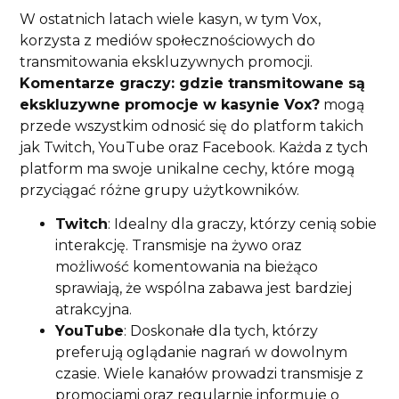
W ostatnich latach wiele kasyn, w tym Vox,
korzysta z mediów społecznościowych do
transmitowania ekskluzywnych promocji.
Komentarze graczy: gdzie transmitowane są
ekskluzywne promocje w kasynie Vox?
mogą
przede wszystkim odnosić się do platform takich
jak Twitch, YouTube oraz Facebook. Każda z tych
platform ma swoje unikalne cechy, które mogą
przyciągać różne grupy użytkowników.
Twitch
: Idealny dla graczy, którzy cenią sobie
interakcję. Transmisje na żywo oraz
możliwość komentowania na bieżąco
sprawiają, że wspólna zabawa jest bardziej
atrakcyjna.
YouTube
: Doskonałe dla tych, którzy
preferują oglądanie nagrań w dowolnym
czasie. Wiele kanałów prowadzi transmisje z
promocjami oraz regularnie informuje o