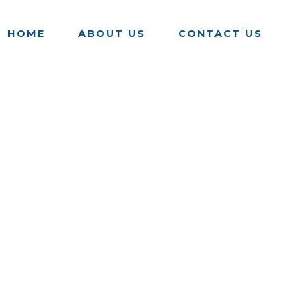
HOME
ABOUT US
CONTACT US