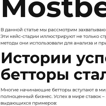
Mostbe
В данной статье мы рассмотрим захватываю
Эти кейс-стадии иллюстрируют не только стр
методы они использовали для анализа и пр
Истории усп
бетторы ст
Многие начинающие бетторы вступают в мир
полноценный бизнес. Успех в мире ставок –
выдающихся примеров: