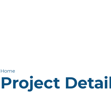
Home
/ Project Detail
Project Detai