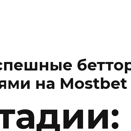
успешные бетто
ями на Mostbet
тадии: