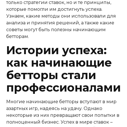
только стратегии ставок, но и те принципы,
которые помогли им достигнуть успеха.
Узнаем, какие методы они использовали для
анализа и принятия решений, а также какие
советы могут быть полезны начинающим
бетторам.
Истории успеха:
как начинающие
бетторы стали
профессионалами
Многие начинающие бетторы вступают в мир
азартных игр, надеясь на удачу. Однако
некоторые из них превращают свои попытки в
полноценный бизнес. Успех в мире ставок –