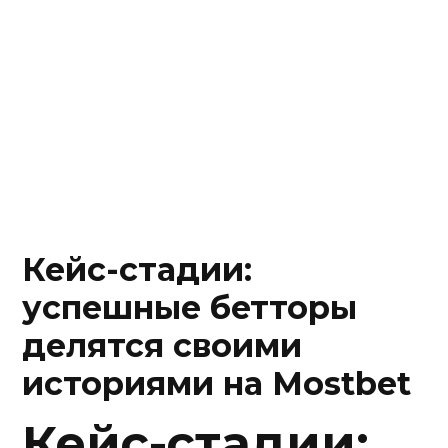
Кейс-стадии:
успешные бетторы
делятся своими
историями на Mostbet
Кейс-стадии: