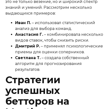
это не только везение, но и широкий спектр
знаний и умений. Рассмотрим несколько
выдающихся примеров:
Иван П.
– использовал статистический
анализ для выбора команд.
Анастасия Г.
– комбинировала несколько
видов ставок, чтобы снизить риски.
Дмитрий Р.
– применял психологические
приемы для оценки соперников.
Светлана Т.
– создала собственный
алгоритм для прогнозирования
результатов.
Стратегии
успешных
бетторов на