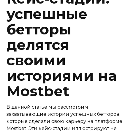
успешные
бетторы
делятся
своими
историями на
Mostbet
В данной статье мы рассмотрим
захватывающие истории успешных бетторов,
которые сделали свою карьеру на платформе
Mostbet. Эти кейс-стадии иллюстрируют не