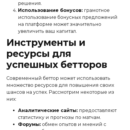
решения.
Использование бонусов:
грамотное
использование бонусных предложений
на платформе может значительно
увеличить ваш капитал.
Инструменты и
ресурсы для
успешных бетторов
Современный беттор может использовать
множество ресурсов для повышения своих
шансов на успех. Рассмотрим некоторые из
них:
Аналитические сайты:
предоставляют
статистику и прогнозы по матчам.
Форумы:
обмен опытов и мнений с