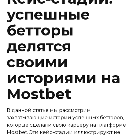
успешные
бетторы
делятся
своими
историями на
Mostbet
В данной статье мы рассмотрим
захватывающие истории успешных бетторов,
которые сделали свою карьеру на платформе
Mostbet. Эти кейс-стадии иллюстрируют не