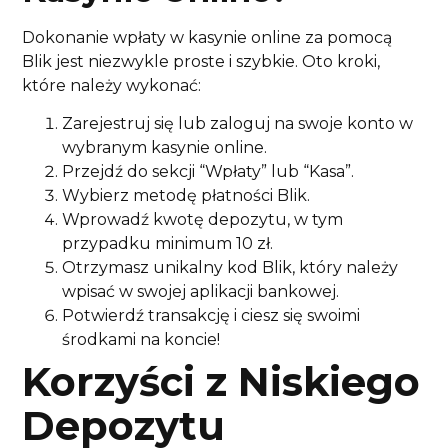
Dokonanie wpłaty w kasynie online za pomocą
Blik jest niezwykle proste i szybkie. Oto kroki,
które należy wykonać:
Zarejestruj się lub zaloguj na swoje konto w
wybranym kasynie online.
Przejdź do sekcji “Wpłaty” lub “Kasa”.
Wybierz metodę płatności Blik.
Wprowadź kwotę depozytu, w tym
przypadku minimum 10 zł.
Otrzymasz unikalny kod Blik, który należy
wpisać w swojej aplikacji bankowej.
Potwierdź transakcję i ciesz się swoimi
środkami na koncie!
Korzyści z Niskiego
Depozytu