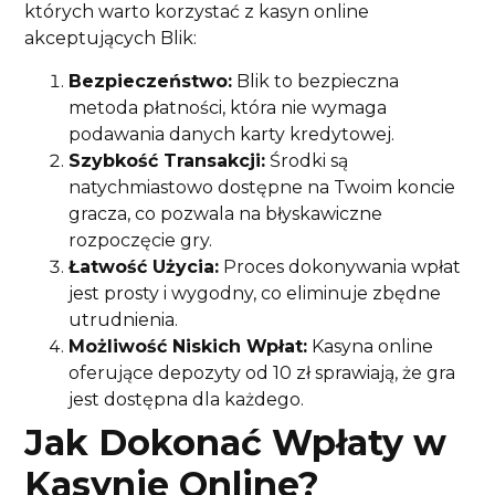
których warto korzystać z kasyn online
akceptujących Blik:
Bezpieczeństwo:
Blik to bezpieczna
metoda płatności, która nie wymaga
podawania danych karty kredytowej.
Szybkość Transakcji:
Środki są
natychmiastowo dostępne na Twoim koncie
gracza, co pozwala na błyskawiczne
rozpoczęcie gry.
Łatwość Użycia:
Proces dokonywania wpłat
jest prosty i wygodny, co eliminuje zbędne
utrudnienia.
Możliwość Niskich Wpłat:
Kasyna online
oferujące depozyty od 10 zł sprawiają, że gra
jest dostępna dla każdego.
Jak Dokonać Wpłaty w
Kasynie Online?