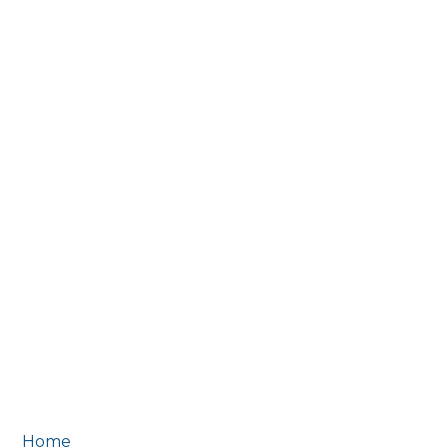
Home
/ Project Detail