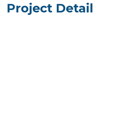
Project Detail