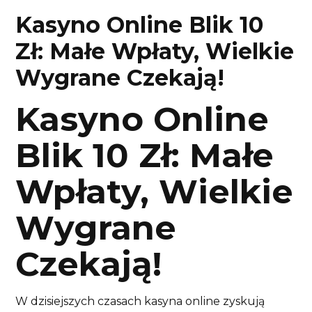
Kasyno Online Blik 10
Zł: Małe Wpłaty, Wielkie
Wygrane Czekają!
Kasyno Online
Blik 10 Zł: Małe
Wpłaty, Wielkie
Wygrane
Czekają!
W dzisiejszych czasach kasyna online zyskują