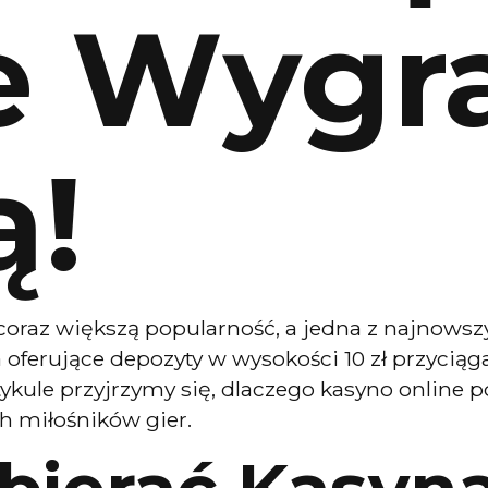
e Wygr
ą!
 coraz większą popularność, a jedna z najnow
oferujące depozyty w wysokości 10 zł przyciąga
ykule przyjrzymy się, dlaczego kasyno online p
h miłośników gier.