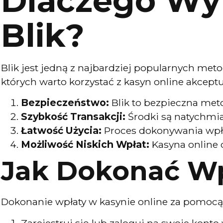
Dlaczego Wyb
Blik?
Blik jest jedną z najbardziej popularnych meto
których warto korzystać z kasyn online akceptu
Bezpieczeństwo:
Blik to bezpieczna met
Szybkość Transakcji:
Środki są natychmia
Łatwość Użycia:
Proces dokonywania wpłat
Możliwość Niskich Wpłat:
Kasyna online o
Jak Dokonać Wp
Dokonanie wpłaty w kasynie online za pomocą Bl
Zarejestruj się lub zaloguj na swoje kont