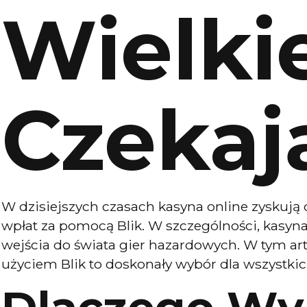
Wielki
Czekaj
W dzisiejszych czasach kasyna online zyskują
wpłat za pomocą Blik. W szczególności, kasyna 
wejścia do świata gier hazardowych. W tym art
użyciem Blik to doskonały wybór dla wszystkic