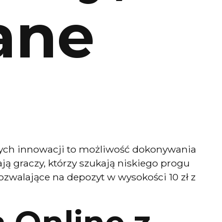
ane
szych innowacji to możliwość dokonywania
ją graczy, którzy szukają niskiego progu
ozwalające na depozyt w wysokości 10 zł z