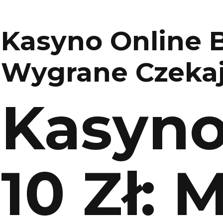
Kasyno Online Bl
Wygrane Czekaj
Kasyno
10 Zł: 