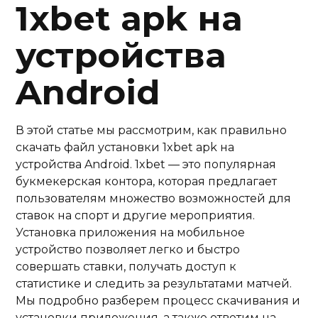
1xbet apk на
устройства
Android
В этой статье мы рассмотрим, как правильно
скачать файл установки 1xbet apk на
устройства Android. 1xbet — это популярная
букмекерская контора, которая предлагает
пользователям множество возможностей для
ставок на спорт и другие мероприятия.
Установка приложения на мобильное
устройство позволяет легко и быстро
совершать ставки, получать доступ к
статистике и следить за результатами матчей.
Мы подробно разберем процесс скачивания и
установки приложения, а также ответим на