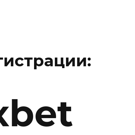
егистрации:
xbet