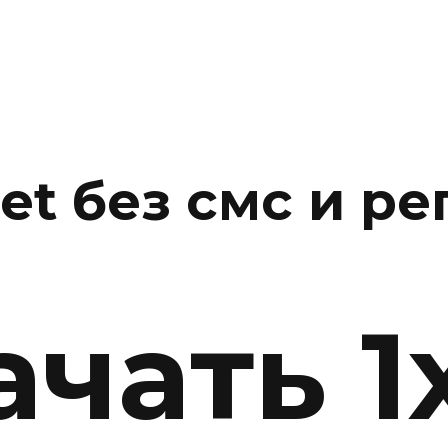
bet без смс и р
ачать 1