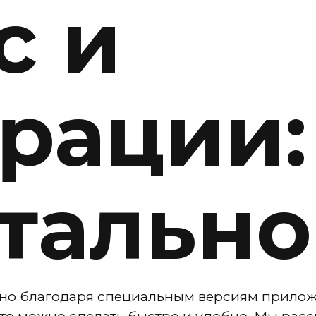
с и
рации:
тально
ожно благодаря специальным версиям прило