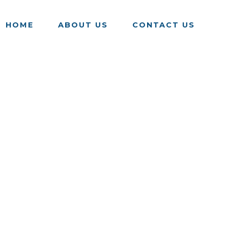
HOME
ABOUT US
CONTACT US