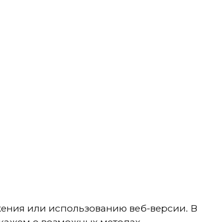
жения или использованию веб-версии. В