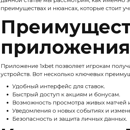
данной статье мы рассмотрим, как именно 
преимуществах и нюансах, которые стоит уч
Преимущест
приложения 
Приложение 1xbet позволяет игрокам получ
устройств. Вот несколько ключевых преиму
Удобный интерфейс для ставок.
Быстрый доступ к акциям и бонусам.
Возможность просмотра живых матчей и
Уведомления о новых событиях и измен
Безопасность и защита личных данных.