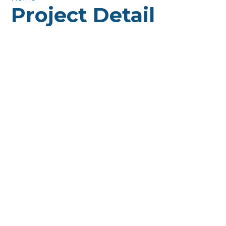
Project Detail