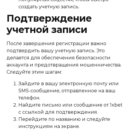
создать учетную запись.
Подтверждение
учетной записи
После завершения регистрации важно
подтвердить вашу учетную запись. Это
делается для обеспечения безопасности
аккаунта и предотвращения мошенничества.
Следуйте этим шагам:
Зайдите в вашу электронную почту или
SMS-сообщение, отправленное на ваш
телефон.
Найдите письмо или сообщение от 1xbet
с ссылкой для подтверждения.
Перейдите по названию и следуйте
инструкциям на экране.