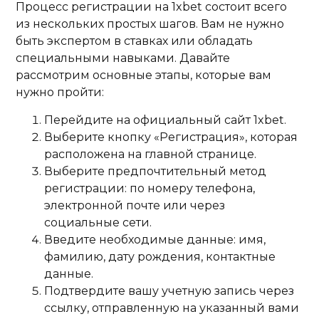
Процесс регистрации на 1xbet состоит всего
из нескольких простых шагов. Вам не нужно
быть экспертом в ставках или обладать
специальными навыками. Давайте
рассмотрим основные этапы, которые вам
нужно пройти:
Перейдите на официальный сайт 1xbet.
Выберите кнопку «Регистрация», которая
расположена на главной странице.
Выберите предпочтительный метод
регистрации: по номеру телефона,
электронной почте или через
социальные сети.
Введите необходимые данные: имя,
фамилию, дату рождения, контактные
данные.
Подтвердите вашу учетную запись через
ссылку, отправленную на указанный вами