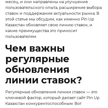
месяц, и они направлены на улучшение
пользовательского опыта, расширение выбора
ставок и поддержание актуальности рынка. В
этой статье мы обсудим, как именно Pin Up
Казахстан обновляет свою линию ставок, и
какие преимущества это приносит
пользователям.
Чем важны
регулярные
обновления
линии ставок?
Регулярные обновления линии ставок — это
ключевой фактор, который делает сайт Pin Up
Казахстан конкурентоспособным. Вот