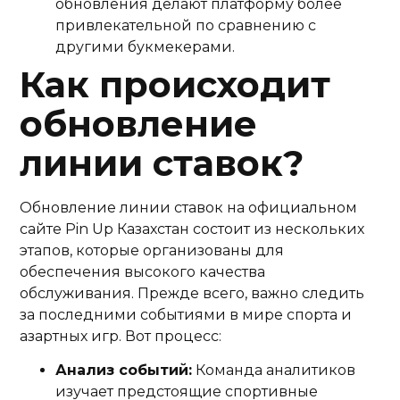
обновления делают платформу более
привлекательной по сравнению с
другими букмекерами.
Как происходит
обновление
линии ставок?
Обновление линии ставок на официальном
сайте Pin Up Казахстан состоит из нескольких
этапов, которые организованы для
обеспечения высокого качества
обслуживания. Прежде всего, важно следить
за последними событиями в мире спорта и
азартных игр. Вот процесс:
Анализ событий:
Команда аналитиков
изучает предстоящие спортивные