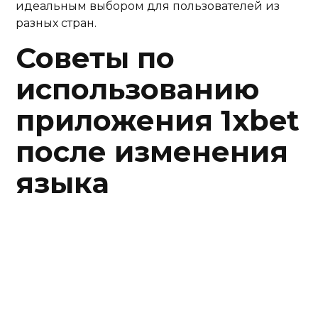
идеальным выбором для пользователей из
разных стран.
Советы по
использованию
приложения 1xbet
после изменения
языка
После того как вы измените язык в
приложении 1xbet, стоит учесть несколько
советов, чтобы максимально эффективно
использовать новое программное
обеспечение:
Обратите внимание на размещение