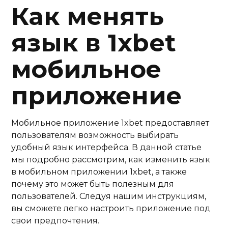
Как менять
язык в 1xbet
мобильное
приложение
Мобильное приложение 1xbet предоставляет
пользователям возможность выбирать
удобный язык интерфейса. В данной статье
мы подробно рассмотрим, как изменить язык
в мобильном приложении 1xbet, а также
почему это может быть полезным для
пользователей. Следуя нашим инструкциям,
вы сможете легко настроить приложение под
свои предпочтения.