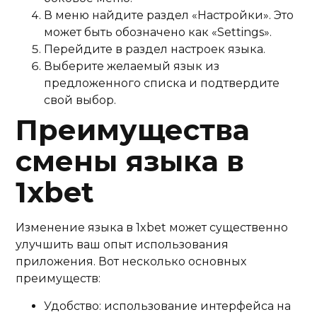
В меню найдите раздел «Настройки». Это
может быть обозначено как «Settings».
Перейдите в раздел настроек языка.
Выберите желаемый язык из
предложенного списка и подтвердите
свой выбор.
Преимущества
смены языка в
1xbet
Изменение языка в 1xbet может существенно
улучшить ваш опыт использования
приложения. Вот несколько основных
преимуществ:
Удобство: использование интерфейса на