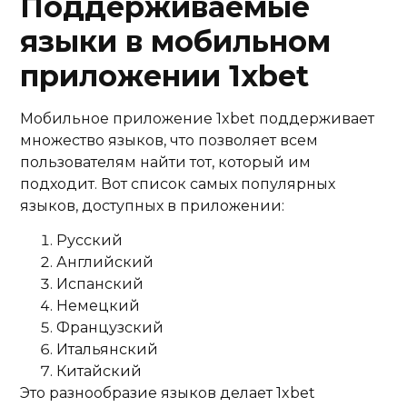
Поддерживаемые
языки в мобильном
приложении 1xbet
Мобильное приложение 1xbet поддерживает
множество языков, что позволяет всем
пользователям найти тот, который им
подходит. Вот список самых популярных
языков, доступных в приложении:
Русский
Английский
Испанский
Немецкий
Французский
Итальянский
Китайский
Это разнообразие языков делает 1xbet