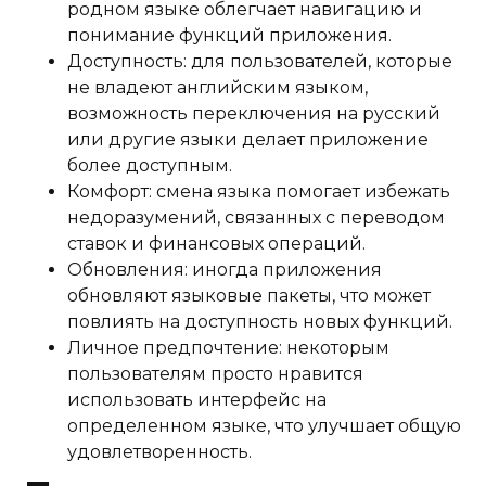
родном языке облегчает навигацию и
понимание функций приложения.
Доступность: для пользователей, которые
не владеют английским языком,
возможность переключения на русский
или другие языки делает приложение
более доступным.
Комфорт: смена языка помогает избежать
недоразумений, связанных с переводом
ставок и финансовых операций.
Обновления: иногда приложения
обновляют языковые пакеты, что может
повлиять на доступность новых функций.
Личное предпочтение: некоторым
пользователям просто нравится
использовать интерфейс на
определенном языке, что улучшает общую
удовлетворенность.