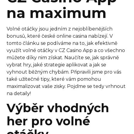
na maximum
Volné otáčky jsou jedním z nejoblíbenějších
bonusů, které české online casina nabízejí. V
tomto článku se podíváme na to, jak efektivně
využít volné otáčky v CZ Casino App a co všechno
můžete díky nim získat. Naučíte se, jak správně
vybrat hry, jaké strategie aplikovat a jak se
vyhnout běžným chybám. Připravili jsme pro vás
také užitečné tipy, které vám pomohou
maximalizovat vaše zisky. Pojďme se tedy vrhnout
na detaily!
Výběr vhodných
her pro volné