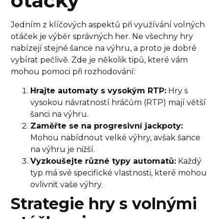
otáčky
Jedním z klíčových aspektů při využívání volných
otáček je výběr správných her. Ne všechny hry
nabízejí stejné šance na výhru, a proto je dobré
vybírat pečlivě. Zde je několik tipů, které vám
mohou pomoci při rozhodování:
Hrajte automaty s vysokým RTP:
Hry s
vysokou návratností hráčům (RTP) mají větší
šanci na výhru.
Zaměřte se na progresivní jackpoty:
Mohou nabídnout velké výhry, avšak šance
na výhru je nižší.
Vyzkoušejte různé typy automatů:
Každý
typ má své specifické vlastnosti, které mohou
ovlivnit vaše výhry.
Strategie hry s volnými