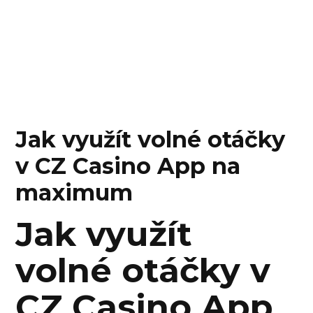
Jak využít volné otáčky
v CZ Casino App na
maximum
Jak využít
volné otáčky v
CZ Casino App