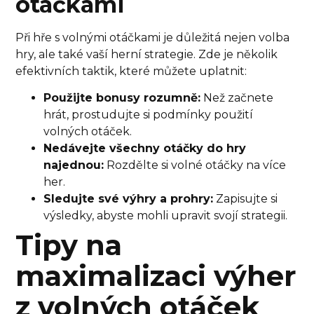
otáčkami
Při hře s volnými otáčkami je důležitá nejen volba
hry, ale také vaší herní strategie. Zde je několik
efektivních taktik, které můžete uplatnit:
Použijte bonusy rozumně:
Než začnete
hrát, prostudujte si podmínky použití
volných otáček.
Nedávejte všechny otáčky do hry
najednou:
Rozdělte si volné otáčky na více
her.
Sledujte své výhry a prohry:
Zapisujte si
výsledky, abyste mohli upravit svojí strategii.
Tipy na
maximalizaci výher
z volných otáček