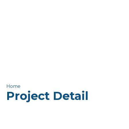
Home
/ Project Detail
Project Detail