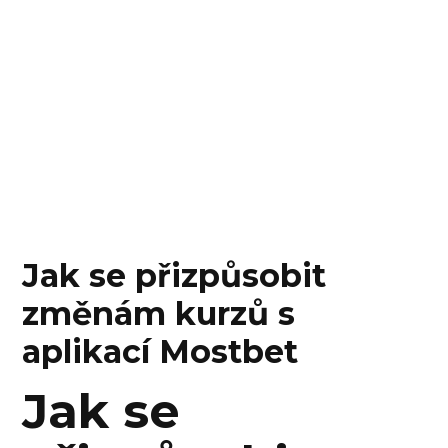
Jak se přizpůsobit
změnám kurzů s
aplikací Mostbet
Jak se