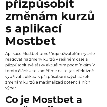
přizpůsobit
změnám kurzů
s aplikací
Mostbet
Aplikace Mostbet umožňuje uživatelům rychle
reagovat na změny kurzů v reálném čase a
přizpůsobit své sázky aktuálním podmínkám. V
tomto článku se zaměříme na to, jak efektivně
využívat aplikaci k přizpůsobení svých sázek
změnám kurzů a maximalizaci potenciálních
výher.
Co je Mostbet a