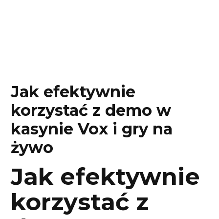
Jak efektywnie
korzystać z demo w
kasynie Vox i gry na
żywo
Jak efektywnie
korzystać z