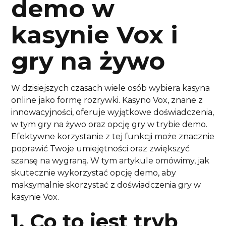
demo w
kasynie Vox i
gry na żywo
W dzisiejszych czasach wiele osób wybiera kasyna
online jako formę rozrywki. Kasyno Vox, znane z
innowacyjności, oferuje wyjątkowe doświadczenia,
w tym gry na żywo oraz opcję gry w trybie demo.
Efektywne korzystanie z tej funkcji może znacznie
poprawić Twoje umiejętności oraz zwiększyć
szansę na wygraną. W tym artykule omówimy, jak
skutecznie wykorzystać opcję demo, aby
maksymalnie skorzystać z doświadczenia gry w
kasynie Vox.
1. Co to jest tryb