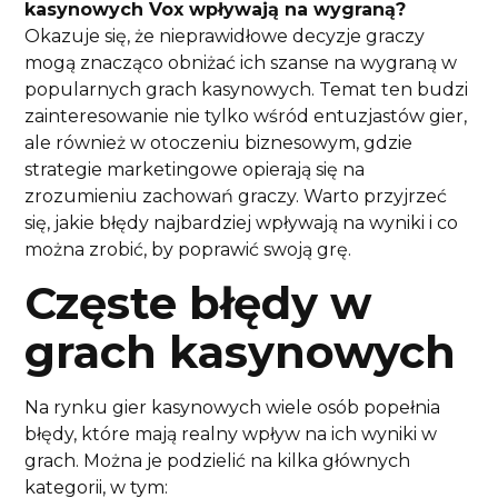
kasynowych Vox wpływają na wygraną?
Okazuje się, że nieprawidłowe decyzje graczy
mogą znacząco obniżać ich szanse na wygraną w
popularnych grach kasynowych. Temat ten budzi
zainteresowanie nie tylko wśród entuzjastów gier,
ale również w otoczeniu biznesowym, gdzie
strategie marketingowe opierają się na
zrozumieniu zachowań graczy. Warto przyjrzeć
się, jakie błędy najbardziej wpływają na wyniki i co
można zrobić, by poprawić swoją grę.
Częste błędy w
grach kasynowych
Na rynku gier kasynowych wiele osób popełnia
błędy, które mają realny wpływ na ich wyniki w
grach. Można je podzielić na kilka głównych
kategorii, w tym: