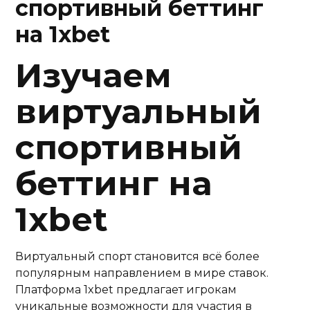
спортивный беттинг
на 1xbet
Изучаем
виртуальный
спортивный
беттинг на
1xbet
Виртуальный спорт становится всё более
популярным направлением в мире ставок.
Платформа 1xbet предлагает игрокам
уникальные возможности для участия в