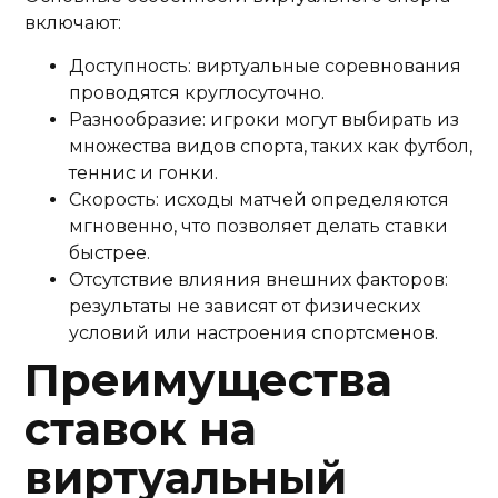
включают:
Доступность: виртуальные соревнования
проводятся круглосуточно.
Разнообразие: игроки могут выбирать из
множества видов спорта, таких как футбол,
теннис и гонки.
Скорость: исходы матчей определяются
мгновенно, что позволяет делать ставки
быстрее.
Отсутствие влияния внешних факторов:
результаты не зависят от физических
условий или настроения спортсменов.
Преимущества
ставок на
виртуальный