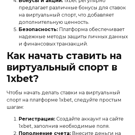
Бонусы и акции:
1xbet регулярно
предлагает различные бонусы для ставок
на виртуальный спорт, что добавляет
дополнительную ценность.
Безопасность:
Платформа обеспечивает
надежные методы защиты личных данных
и финансовых транзакций.
Как начать ставить на
виртуальный спорт в
1xbet?
Чтобы начать делать ставки на виртуальный
спорт на платформе 1xbet, следуйте простым
шагам:
Регистрация:
Создайте аккаунт на сайте
1xbet, заполнив необходимые поля.
Пополнение счета:
Внесите деньги на