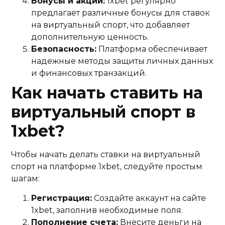
Бонусы и акции:
1xbet регулярно
предлагает различные бонусы для ставок
на виртуальный спорт, что добавляет
дополнительную ценность.
Безопасность:
Платформа обеспечивает
надежные методы защиты личных данных
и финансовых транзакций.
Как начать ставить на
виртуальный спорт в
1xbet?
Чтобы начать делать ставки на виртуальный
спорт на платформе 1xbet, следуйте простым
шагам:
Регистрация:
Создайте аккаунт на сайте
1xbet, заполнив необходимые поля.
Пополнение счета:
Внесите деньги на