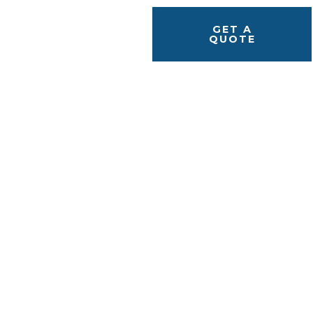
GET A
QUOTE