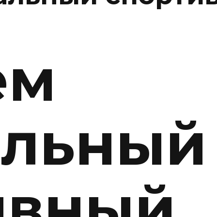
ем
альный
ивный