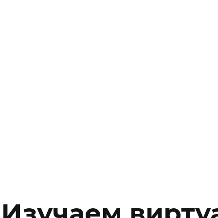
Изучаем вирту