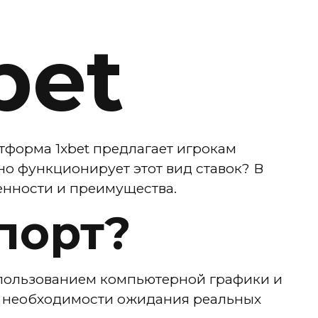
bet
тформа 1xbet предлагает игрокам
но функционирует этот вид ставок? В
бенности и преимущества.
порт?
спользованием компьютерной графики и
ез необходимости ожидания реальных