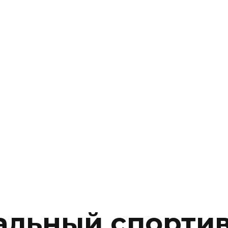
альный спорти