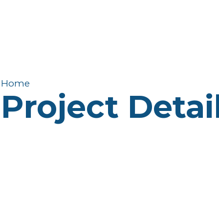
Home
/ Project Detail
Project Detai