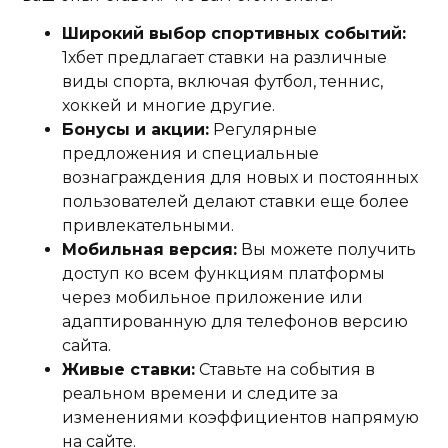
Широкий выбор спортивных событий:
1хбет предлагает ставки на различные
виды спорта, включая футбол, теннис,
хоккей и многие другие.
Бонусы и акции:
Регулярные
предложения и специальные
вознаграждения для новых и постоянных
пользователей делают ставки еще более
привлекательными.
Мобильная версия:
Вы можете получить
доступ ко всем функциям платформы
через мобильное приложение или
адаптированную для телефонов версию
сайта.
Живые ставки:
Ставьте на события в
реальном времени и следите за
изменениями коэффициентов напрямую
на сайте.