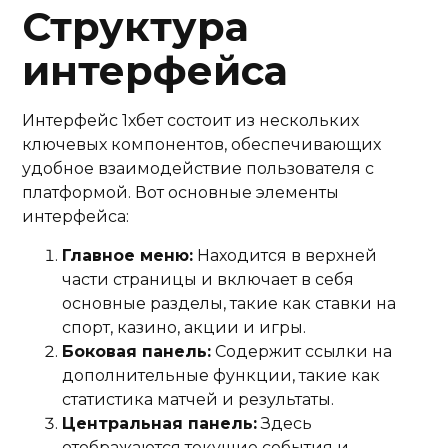
Структура
интерфейса
Интерфейс 1хбет состоит из нескольких
ключевых компонентов, обеспечивающих
удобное взаимодействие пользователя с
платформой. Вот основные элементы
интерфейса:
Главное меню:
Находится в верхней
части страницы и включает в себя
основные разделы, такие как ставки на
спорт, казино, акции и игры.
Боковая панель:
Содержит ссылки на
дополнительные функции, такие как
статистика матчей и результаты.
Центральная панель:
Здесь
отображаются текущие события и