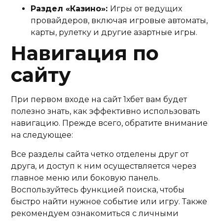
Раздел «Казино»:
Игры от ведущих
провайдеров, включая игровые автоматы,
карты, рулетку и другие азартные игры.
Навигация по
сайту
При первом входе на сайт 1хбет вам будет
полезно знать, как эффективно использовать
навигацию. Прежде всего, обратите внимание
на следующее:
Все разделы сайта четко отделены друг от
друга, и доступ к ним осуществляется через
главное меню или боковую панель.
Воспользуйтесь функцией поиска, чтобы
быстро найти нужное событие или игру. Также
рекомендуем ознакомиться с личными