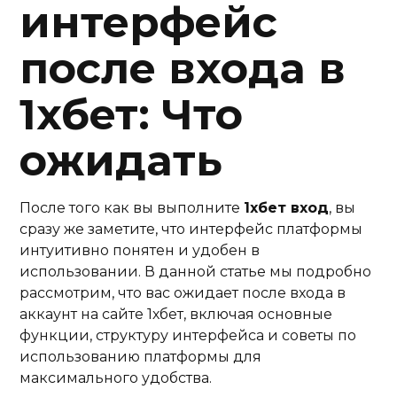
интерфейс
после входа в
1хбет: Что
ожидать
После того как вы выполните
1хбет вход
, вы
сразу же заметите, что интерфейс платформы
интуитивно понятен и удобен в
использовании. В данной статье мы подробно
рассмотрим, что вас ожидает после входа в
аккаунт на сайте 1хбет, включая основные
функции, структуру интерфейса и советы по
использованию платформы для
максимального удобства.