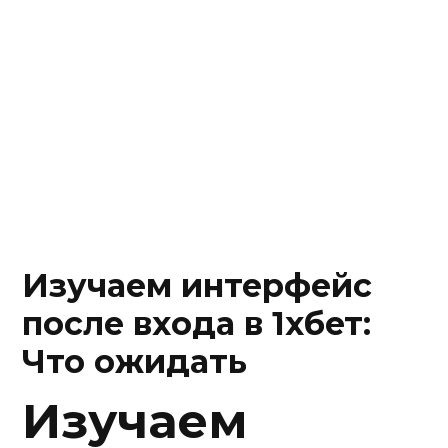
Изучаем интерфейс
после входа в 1хбет:
Что ожидать
Изучаем