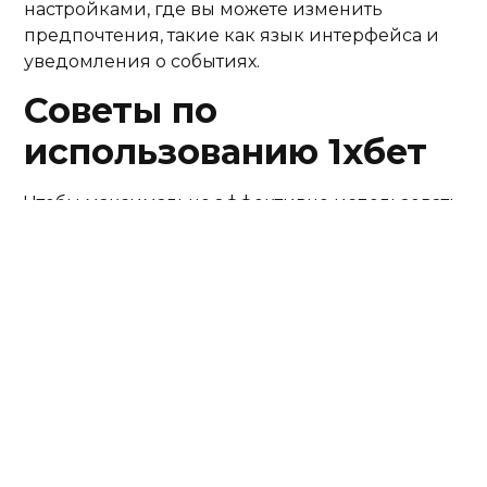
настройками, где вы можете изменить
предпочтения, такие как язык интерфейса и
уведомления о событиях.
Советы по
использованию 1хбет
Чтобы максимально эффективно использовать
платформу, рассмотрите следующие
рекомендации:
Регулярно проверяйте раздел с акциями,
чтобы не упустить выгодные
предложения.
Используйте функцию «Избранное» для
быстрого доступа к предпочтительным
событиям и играм.
Следите за изменением коэффициентов
в реальном времени, чтобы делать более