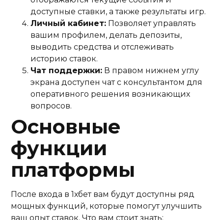
доступные ставки, а также результаты игр.
Личный кабинет:
Позволяет управлять
вашим профилем, делать депозиты,
выводить средства и отслеживать
историю ставок.
Чат поддержки:
В правом нижнем углу
экрана доступен чат с консультантом для
оперативного решения возникающих
вопросов.
Основные
функции
платформы
После входа в 1хбет вам будут доступны ряд
мощных функций, которые помогут улучшить
ваш опыт ставок. Что вам стоит знать: