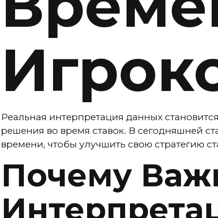
Време
Игроко
Реальная интерпретация данных становится
решения во время ставок. В сегодняшней с
времени, чтобы улучшить свою стратегию ст
Почему Важ
Интерпрета