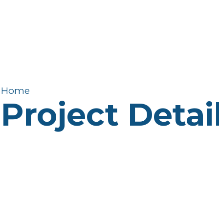
Home
/ Project Detail
Project Detai