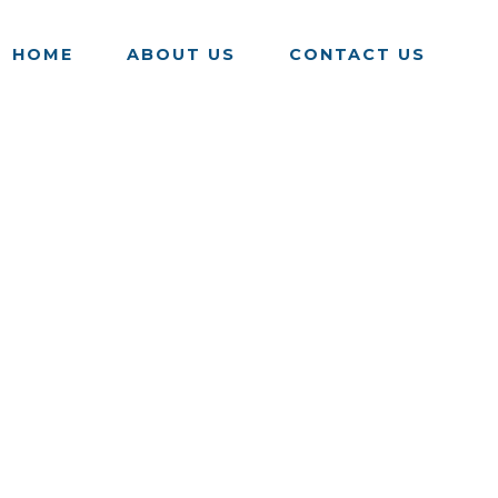
HOME
ABOUT US
CONTACT US