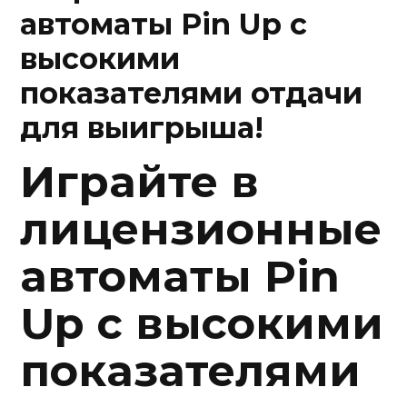
автоматы Pin Up с
высокими
показателями отдачи
для выигрыша!
Играйте в
лицензионные
автоматы Pin
Up с высокими
показателями