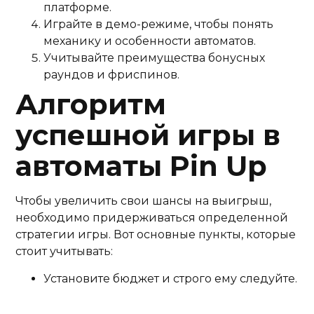
платформе.
Играйте в демо-режиме, чтобы понять
механику и особенности автоматов.
Учитывайте преимущества бонусных
раундов и фриспинов.
Алгоритм
успешной игры в
автоматы Pin Up
Чтобы увеличить свои шансы на выигрыш,
необходимо придерживаться определенной
стратегии игры. Вот основные пункты, которые
стоит учитывать:
Установите бюджет и строго ему следуйте.
Играйте в автоматы с высоким RTP.
Используйте бонусы и акции для