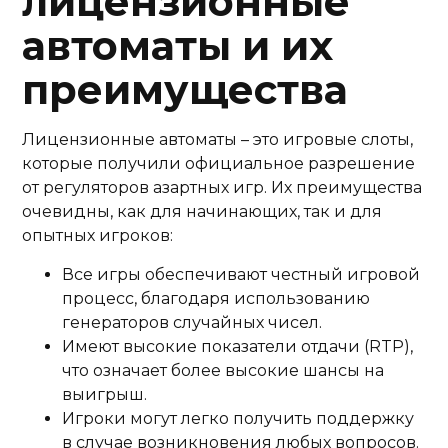
лицензионные
автоматы и их
преимущества
Лицензионные автоматы – это игровые слоты,
которые получили официальное разрешение
от регуляторов азартных игр. Их преимущества
очевидны, как для начинающих, так и для
опытных игроков:
Все игры обеспечивают честный игровой
процесс, благодаря использованию
генераторов случайных чисел.
Имеют высокие показатели отдачи (RTP),
что означает более высокие шансы на
выигрыш.
Игроки могут легко получить поддержку
в случае возникновения любых вопросов.