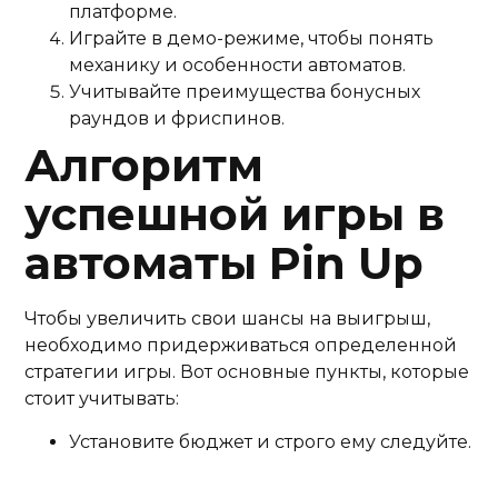
платформе.
Играйте в демо-режиме, чтобы понять
механику и особенности автоматов.
Учитывайте преимущества бонусных
раундов и фриспинов.
Алгоритм
успешной игры в
автоматы Pin Up
Чтобы увеличить свои шансы на выигрыш,
необходимо придерживаться определенной
стратегии игры. Вот основные пункты, которые
стоит учитывать:
Установите бюджет и строго ему следуйте.
Играйте в автоматы с высоким RTP.
Используйте бонусы и акции для