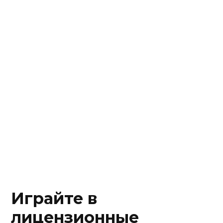
Играйте в
лицензионные