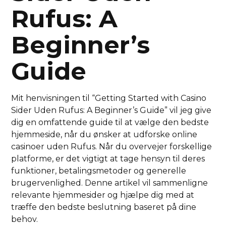
Rufus: A
Beginner’s
Guide
Mit henvisningen til “Getting Started with Casino
Sider Uden Rufus: A Beginner’s Guide” vil jeg give
dig en omfattende guide til at vælge den bedste
hjemmeside, når du ønsker at udforske online
casinoer uden Rufus. Når du overvejer forskellige
platforme, er det vigtigt at tage hensyn til deres
funktioner, betalingsmetoder og generelle
brugervenlighed. Denne artikel vil sammenligne
relevante hjemmesider og hjælpe dig med at
træffe den bedste beslutning baseret på dine
behov.