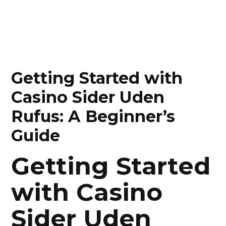
Getting Started with
Casino Sider Uden
Rufus: A Beginner’s
Guide
Getting Started
with Casino
Sider Uden