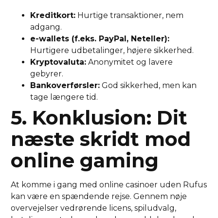
Kreditkort:
Hurtige transaktioner, nem
adgang.
e-wallets (f.eks. PayPal, Neteller):
Hurtigere udbetalinger, højere sikkerhed.
Kryptovaluta:
Anonymitet og lavere
gebyrer.
Bankoverførsler:
God sikkerhed, men kan
tage længere tid.
5. Konklusion: Dit
næste skridt mod
online gaming
At komme i gang med online casinoer uden Rufus
kan være en spændende rejse. Gennem nøje
overvejelser vedrørende licens, spiludvalg,