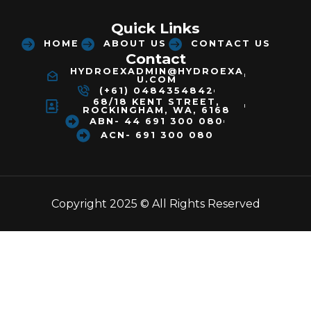
Quick Links
HOME
ABOUT US
CONTACT US
Contact
HYDROEXADMIN@HYDROEXA
U.COM
(+61) 0484354842
68/18 KENT STREET,
ROCKINGHAM, WA, 6168
ABN- 44 691 300 080
ACN- 691 300 080
Copyright 2025 © All Rights Reserved