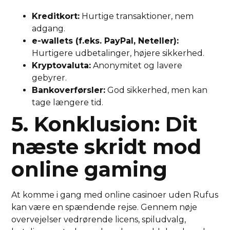
Kreditkort:
Hurtige transaktioner, nem
adgang.
e-wallets (f.eks. PayPal, Neteller):
Hurtigere udbetalinger, højere sikkerhed.
Kryptovaluta:
Anonymitet og lavere
gebyrer.
Bankoverførsler:
God sikkerhed, men kan
tage længere tid.
5. Konklusion: Dit
næste skridt mod
online gaming
At komme i gang med online casinoer uden Rufus
kan være en spændende rejse. Gennem nøje
overvejelser vedrørende licens, spiludvalg,