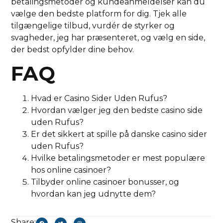
betalingsmetoder og kundeanmeldelser kan du
vælge den bedste platform for dig. Tjek alle
tilgængelige tilbud, vurdér de styrker og
svagheder, jeg har præsenteret, og vælg en side,
der bedst opfylder dine behov.
FAQ
Hvad er Casino Sider Uden Rufus?
Hvordan vælger jeg den bedste casino side
uden Rufus?
Er det sikkert at spille på danske casino sider
uden Rufus?
Hvilke betalingsmetoder er mest populære
hos online casinoer?
Tilbyder online casinoer bonusser, og
hvordan kan jeg udnytte dem?
Share: