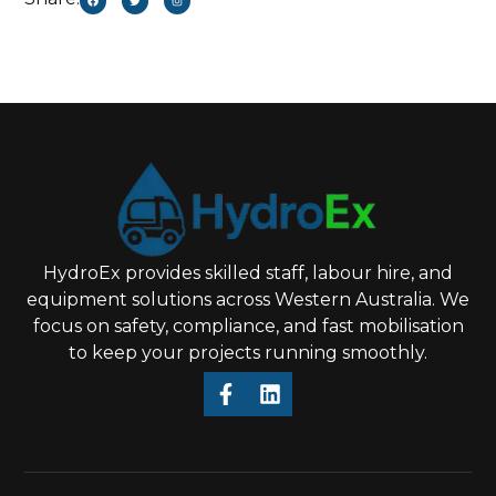
HydroEx provides skilled staff, labour hire, and
equipment solutions across Western Australia. We
focus on safety, compliance, and fast mobilisation
to keep your projects running smoothly.