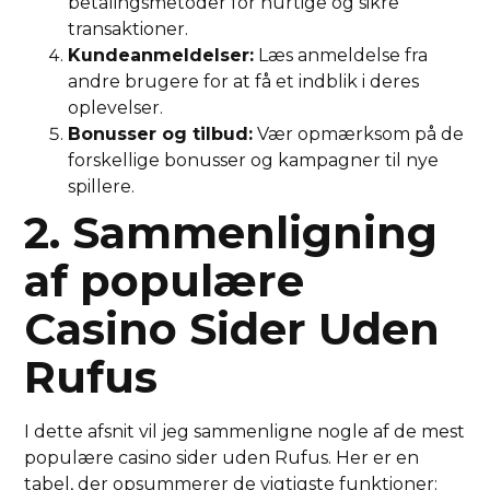
betalingsmetoder for hurtige og sikre
transaktioner.
Kundeanmeldelser:
Læs anmeldelse fra
andre brugere for at få et indblik i deres
oplevelser.
Bonusser og tilbud:
Vær opmærksom på de
forskellige bonusser og kampagner til nye
spillere.
2. Sammenligning
af populære
Casino Sider Uden
Rufus
I dette afsnit vil jeg sammenligne nogle af de mest
populære casino sider uden Rufus. Her er en
tabel, der opsummerer de vigtigste funktioner: