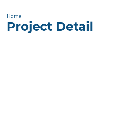
Home
/ Project Detail
Project Detail