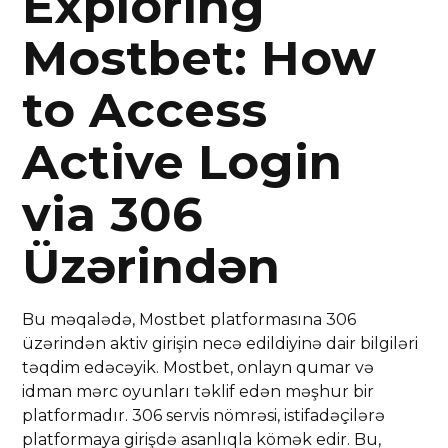
Exploring
Mostbet: How
to Access
Active Login
via 306
Üzərindən
Bu məqalədə, Mostbet platformasına 306
üzərindən aktiv girişin necə edildiyinə dair bilgiləri
təqdim edəcəyik. Mostbet, onlayn qumar və
idman mərc oyunları təklif edən məşhur bir
platformadır. 306 servis nömrəsi, istifadəçilərə
platformaya girişdə asanlıqla kömək edir. Bu,