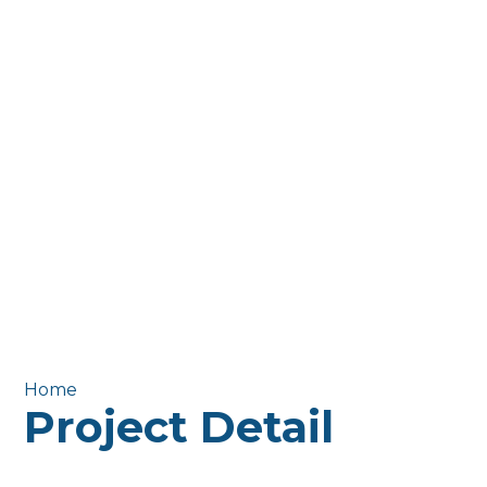
Home
/ Project Detail
Project Detail