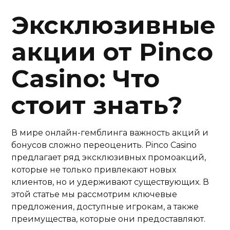
Эксклюзивные
акции от Pinco
Casino: Что
стоит знать?
В мире онлайн-гемблинга важность акций и
бонусов сложно переоценить. Pinco Casino
предлагает ряд эксклюзивных промоакций,
которые не только привлекают новых
клиентов, но и удерживают существующих. В
этой статье мы рассмотрим ключевые
предложения, доступные игрокам, а также
преимущества, которые они предоставляют.