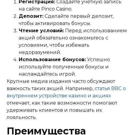
Регистрация:
Создайте учетную запись
на сайте Pinco Casino.
Депозит:
Сделайте первый депозит,
чтобы активировать бонусы.
Чтение условий:
Перед использованием
акций обязательно ознакомьтесь с
условиями, чтобы избежать
недоразумений.
Использование бонусов:
Успешно
используйте полученные бонусы и
наслаждайтесь игрой.
Крупные медиа издания часто обсуждают
важность таких акций. Например,
статья BBC о
внутреннем устройстве казино и акциях
отмечает, как такие возможности помогают
удерживать клиентов и повышать их
лояльность.
Преимущества