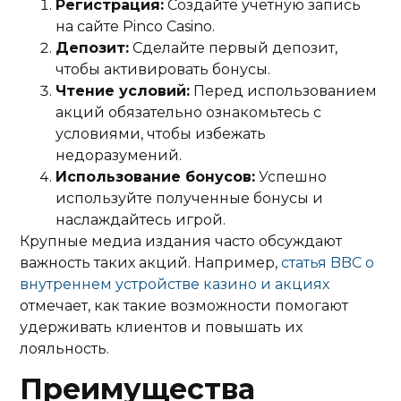
Регистрация:
Создайте учетную запись
на сайте Pinco Casino.
Депозит:
Сделайте первый депозит,
чтобы активировать бонусы.
Чтение условий:
Перед использованием
акций обязательно ознакомьтесь с
условиями, чтобы избежать
недоразумений.
Использование бонусов:
Успешно
используйте полученные бонусы и
наслаждайтесь игрой.
Крупные медиа издания часто обсуждают
важность таких акций. Например,
статья BBC о
внутреннем устройстве казино и акциях
отмечает, как такие возможности помогают
удерживать клиентов и повышать их
лояльность.
Преимущества