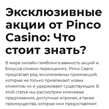
Эксклюзивные
акции от Pinco
Casino: Что
стоит знать?
В мире онлайн-гемблинга важность акций и
бонусов сложно переоценить. Pinco Casino
предлагает ряд эксклюзивных промоакций,
которые не только привлекают новых
клиентов, но и удерживают существующих. В
этой статье мы рассмотрим ключевые
предложения, доступные игрокам, а также
преимущества, которые они предоставляют.