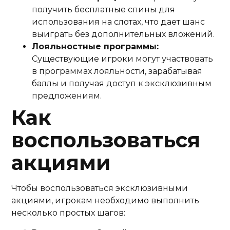
получить бесплатные спины для
использования на слотах, что дает шанс
выиграть без дополнительных вложений.
Лояльностные программы:
Существующие игроки могут участвовать
в программах лояльности, зарабатывая
баллы и получая доступ к эксклюзивным
предложениям.
Как
воспользоваться
акциями
Чтобы воспользоваться эксклюзивными
акциями, игрокам необходимо выполнить
несколько простых шагов: