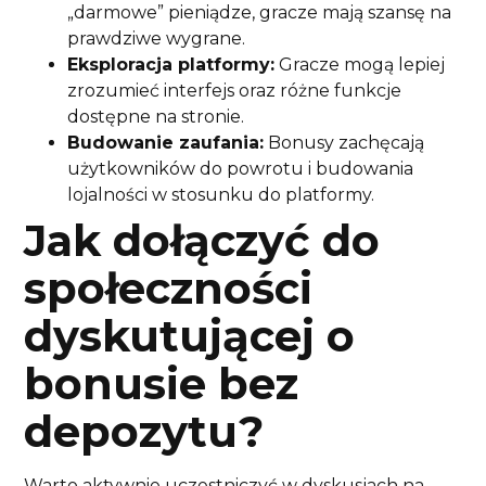
„darmowe” pieniądze, gracze mają szansę na
prawdziwe wygrane.
Eksploracja platformy:
Gracze mogą lepiej
zrozumieć interfejs oraz różne funkcje
dostępne na stronie.
Budowanie zaufania:
Bonusy zachęcają
użytkowników do powrotu i budowania
lojalności w stosunku do platformy.
Jak dołączyć do
społeczności
dyskutującej o
bonusie bez
depozytu?
Warto aktywnie uczestniczyć w dyskusjach na