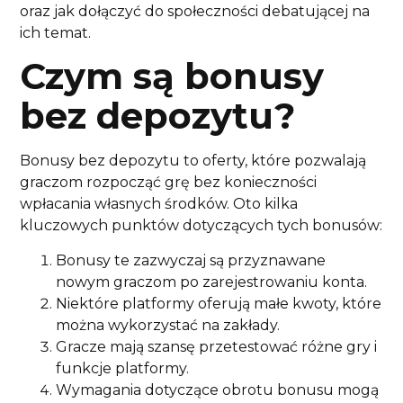
oraz jak dołączyć do społeczności debatującej na
ich temat.
Czym są bonusy
bez depozytu?
Bonusy bez depozytu to oferty, które pozwalają
graczom rozpocząć grę bez konieczności
wpłacania własnych środków. Oto kilka
kluczowych punktów dotyczących tych bonusów:
Bonusy te zazwyczaj są przyznawane
nowym graczom po zarejestrowaniu konta.
Niektóre platformy oferują małe kwoty, które
można wykorzystać na zakłady.
Gracze mają szansę przetestować różne gry i
funkcje platformy.
Wymagania dotyczące obrotu bonusu mogą