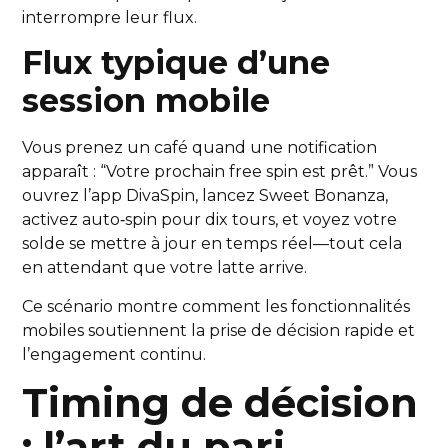
interrompre leur flux.
Flux typique d’une
session mobile
Vous prenez un café quand une notification
apparaît : “Votre prochain free spin est prêt.” Vous
ouvrez l’app DivaSpin, lancez Sweet Bonanza,
activez auto‑spin pour dix tours, et voyez votre
solde se mettre à jour en temps réel—tout cela
en attendant que votre latte arrive.
Ce scénario montre comment les fonctionnalités
mobiles soutiennent la prise de décision rapide et
l’engagement continu.
Timing de décision
: l’art du pari