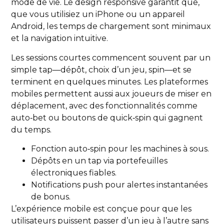
mode de vie. Le design responsive garantit que,
que vous utilisiez un iPhone ou un appareil
Android, les temps de chargement sont minimaux
et la navigation intuitive.
Les sessions courtes commencent souvent par un
simple tap—dépôt, choix d’un jeu, spin—et se
terminent en quelques minutes. Les plateformes
mobiles permettent aussi aux joueurs de miser en
déplacement, avec des fonctionnalités comme
auto‑bet ou boutons de quick‑spin qui gagnent
du temps.
Fonction auto‑spin pour les machines à sous.
Dépôts en un tap via portefeuilles
électroniques fiables.
Notifications push pour alertes instantanées
de bonus.
L’expérience mobile est conçue pour que les
utilisateurs puissent passer d’un jeu à l’autre sans