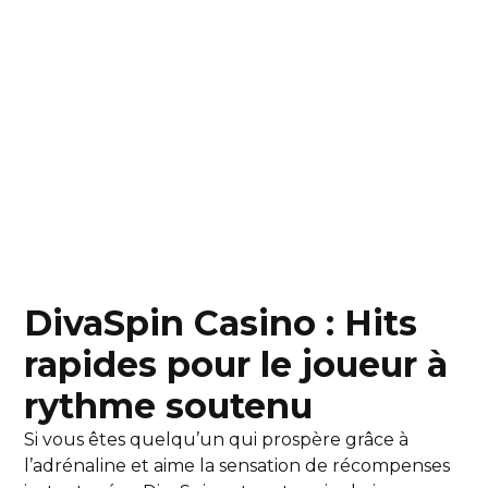
DivaSpin Casino : Hits
rapides pour le joueur à
rythme soutenu
Si vous êtes quelqu’un qui prospère grâce à
l’adrénaline et aime la sensation de récompenses