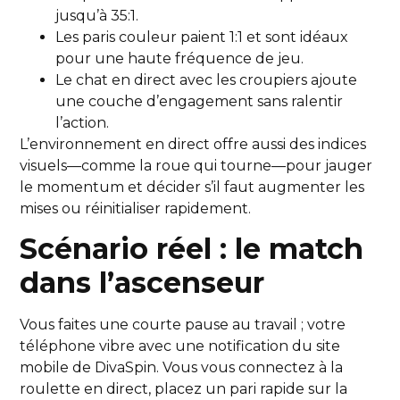
jusqu’à 35:1.
Les paris couleur paient 1:1 et sont idéaux
pour une haute fréquence de jeu.
Le chat en direct avec les croupiers ajoute
une couche d’engagement sans ralentir
l’action.
L’environnement en direct offre aussi des indices
visuels—comme la roue qui tourne—pour jauger
le momentum et décider s’il faut augmenter les
mises ou réinitialiser rapidement.
Scénario réel : le match
dans l’ascenseur
Vous faites une courte pause au travail ; votre
téléphone vibre avec une notification du site
mobile de DivaSpin. Vous vous connectez à la
roulette en direct, placez un pari rapide sur la