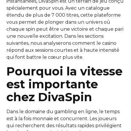
instantanées, DivaSpin est un terrain de jeu conçu
spécialement pour vous. Avec un catalogue
étendu de plus de 7 000 titres, cette plateforme
vous permet de plonger dans un univers où
chaque spin peut être une victoire et chaque pari
une nouvelle excitation. Dans les sections
suivantes, nous analyserons comment le casino
répond aux sessions courtes et à haute intensité
qui font battre le cœur plus vite.
Pourquoi la vitesse
est importante
chez DivaSpin
Dans le domaine du gambling en ligne, le temps
est à la fois monnaie et concurrent. Les joueurs
qui recherchent des résultats rapides privilégient