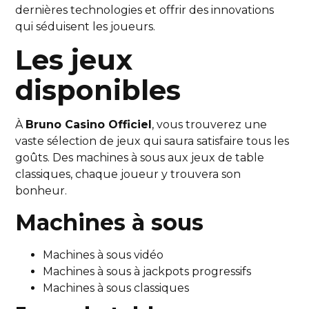
dernières technologies et offrir des innovations
qui séduisent les joueurs.
Les jeux
disponibles
À
Bruno Casino Officiel
, vous trouverez une
vaste sélection de jeux qui saura satisfaire tous les
goûts. Des machines à sous aux jeux de table
classiques, chaque joueur y trouvera son
bonheur.
Machines à sous
Machines à sous vidéo
Machines à sous à jackpots progressifs
Machines à sous classiques