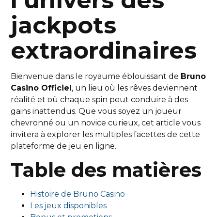
l’univers des
jackpots
extraordinaires
Bienvenue dans le royaume éblouissant de
Bruno
Casino Officiel
, un lieu où les rêves deviennent
réalité et où chaque spin peut conduire à des
gains inattendus. Que vous soyez un joueur
chevronné ou un novice curieux, cet article vous
invitera à explorer les multiples facettes de cette
plateforme de jeu en ligne.
Table des matières
Histoire de Bruno Casino
Les jeux disponibles