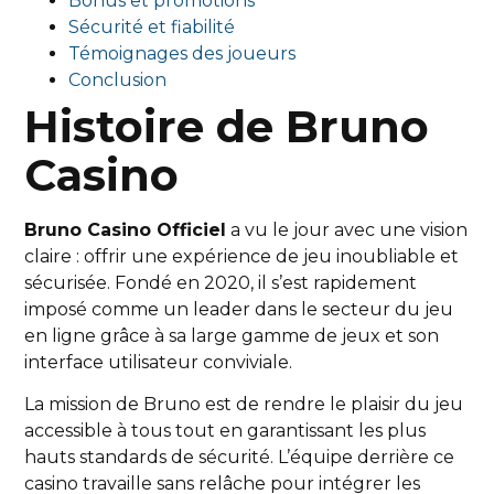
Bonus et promotions
Sécurité et fiabilité
Témoignages des joueurs
Conclusion
Histoire de Bruno
Casino
Bruno Casino Officiel
a vu le jour avec une vision
claire : offrir une expérience de jeu inoubliable et
sécurisée. Fondé en 2020, il s’est rapidement
imposé comme un leader dans le secteur du jeu
en ligne grâce à sa large gamme de jeux et son
interface utilisateur conviviale.
La mission de Bruno est de rendre le plaisir du jeu
accessible à tous tout en garantissant les plus
hauts standards de sécurité. L’équipe derrière ce
casino travaille sans relâche pour intégrer les