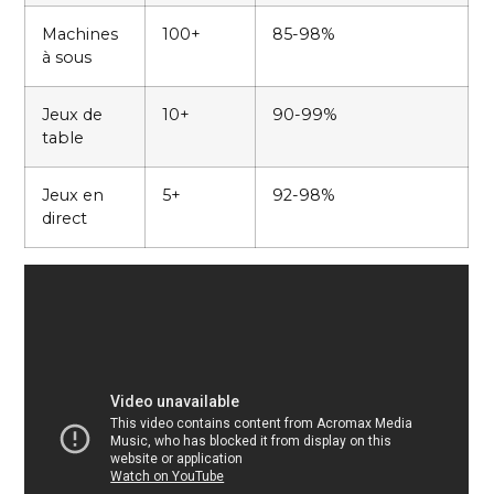
Machines
100+
85-98%
à sous
Jeux de
10+
90-99%
table
Jeux en
5+
92-98%
direct