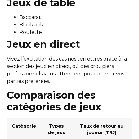
Jeux de table
Baccarat
Blackjack
Roulette
Jeux en direct
Vivez l’excitation des casinos terrestres grâce à la
section des jeux en direct, où des croupiers
professionnels vous attendent pour animer vos
parties préférées.
Comparaison des
catégories de jeux
Catégorie
Types
Taux de retour au
de jeux
joueur (TRJ)