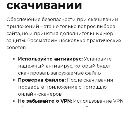
скачивании
Обеспечение безопасности при скачивании
приложений – это не только вопрос выбора
сайта, но и принятия дополнительных мер
защиты. Рассмотрим несколько практических
советов:
Используйте антивирус:
Установите
надежный антивирус, который будет
сканировать загружаемые файлы.
Проверка файлов:
После скачивания
проверьте приложение с помощью
онлайн-сканеров.
Не забывайте о VPN:
Использование VPN
обеспечит дополнительный уровень
безопасности ваших данных.
Защита паролем:
Убедитесь, что ваша
учетная запись защищена надежным