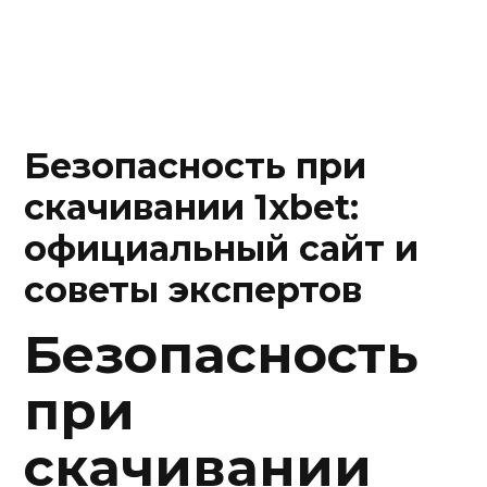
Безопасность при
скачивании 1xbet:
официальный сайт и
советы экспертов
Безопасность
при
скачивании