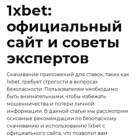
1xbet:
официальный
сайт и советы
экспертов
Скачивание приложений для ставок, таких как
1xbet, требует строгости в вопросах
безопасности. Пользователям необходимо
быть внимательными, чтобы избежать
мошенничества и потери личной
информации. В данной статье мы рассмотрим
основные рекомендации по безопасному
скачиванию и использованию 1xbet с
официального сайта, что позволит вам