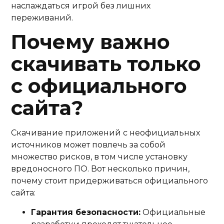
наслаждаться игрой без лишних
переживаний.
Почему важно
скачивать только
с официального
сайта?
Скачивание приложений с неофициальных
источников может повлечь за собой
множество рисков, в том числе установку
вредоносного ПО. Вот несколько причин,
почему стоит придерживаться официального
сайта:
Гарантия безопасности:
Официальные