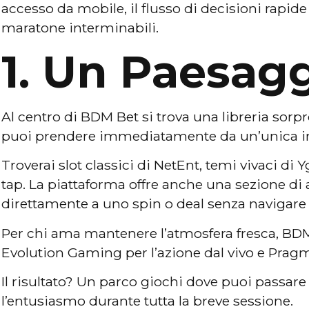
accesso da mobile, il flusso di decisioni rapide
maratone interminabili.
1. Un Paesagg
Al centro di BDM Bet si trova una libreria sorpre
puoi prendere immediatamente da un’unica in
Troverai slot classici di NetEnt, temi vivaci di
tap. La piattaforma offre anche una sezione di
direttamente a uno spin o deal senza navigare 
Per chi ama mantenere l’atmosfera fresca, BDM
Evolution Gaming per l’azione dal vivo e Pragma
Il risultato? Un parco giochi dove puoi passar
l’entusiasmo durante tutta la breve sessione.