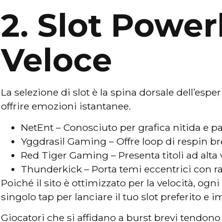
2. Slot Power
Veloce
La selezione di slot è la spina dorsale dell’espe
offrire emozioni istantanee.
NetEnt – Conosciuto per grafica nitida e p
Yggdrasil Gaming – Offre loop di respin bre
Red Tiger Gaming – Presenta titoli ad alta v
Thunderkick – Porta temi eccentrici con rap
Poiché il sito è ottimizzato per la velocità, o
singolo tap per lanciare il tuo slot preferito e
Giocatori che si affidano a burst brevi tendon