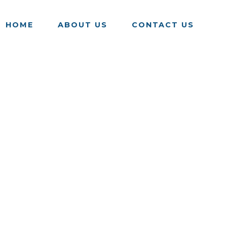
HOME
ABOUT US
CONTACT US