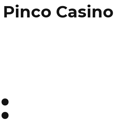
Pinco Casino
: