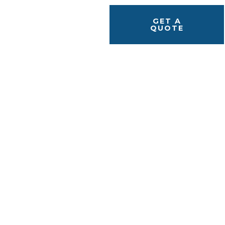
GET A
QUOTE