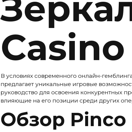
Зеркал
Casino
В условиях современного онлайн-гемблинга в
предлагает уникальные игровые возможности
руководство для освоения конкурентных пре
влияющие на его позиции среди других опер
Обзор Pinco 