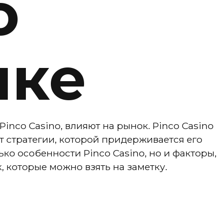
o
нке
inco Casino, влияют на рынок. Pinco Casino
т стратегии, которой придерживается его
ко особенности Pinco Casino, но и факторы,
 которые можно взять на заметку.