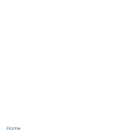
Home
/ Project Detail