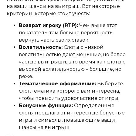
на ваши шансы на выигрыш. Вот некоторые
критерии, которые стоит учесть:
Возврат игроку (RTP):
Чем выше этот
показатель, тем больше вероятность
вернуть часть своих ставок.
Волатильность:
Слоты с низкой
волатильностью дают меньшие, но более
частые выигрыши, в то время как слоты с
высокой волатильностью – большие, но
реже.
Тематическое оформление:
Выберите
слот, тематика которого вам интересна,
чтобы повысить удовольствие от игры.
Бонусные функции:
Определенные
слоты предлагают интересные бонусные
игры и символы, повышающие ваши
шансы на выигрыш.