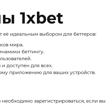
ы 1xbet
т её идеальным выбором для беттеров:
ков мира.
инамики беттингу.
льзователей.
и доступен для всех.
ому приложению для ваших устройств.
го необходимо зарегистрироваться, если вы