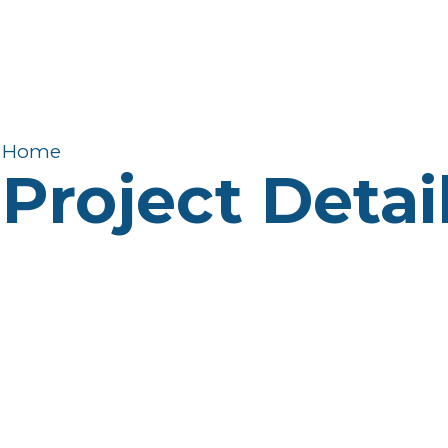
Home
/ Project Detail
Project Detai