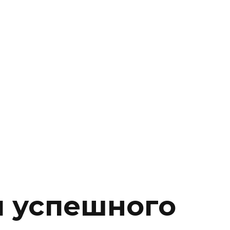
ты успешного