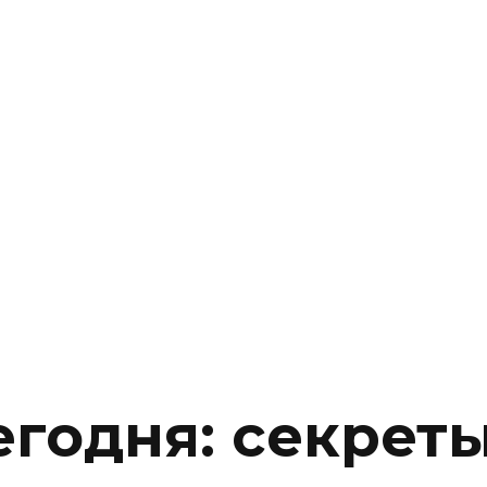
сегодня: секре