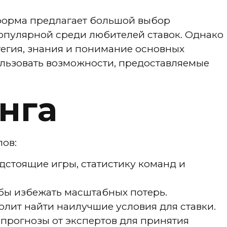
тформа предлагает большой выбор
опулярной среди любителей ставок. Однако
тегия, знания и понимание основных
ользовать возможности, предоставляемые
нга
пов:
дстоящие игры, статистику команд и
обы избежать масштабных потерь.
лит найти наилучшие условия для ставки.
прогнозы от экспертов для принятия