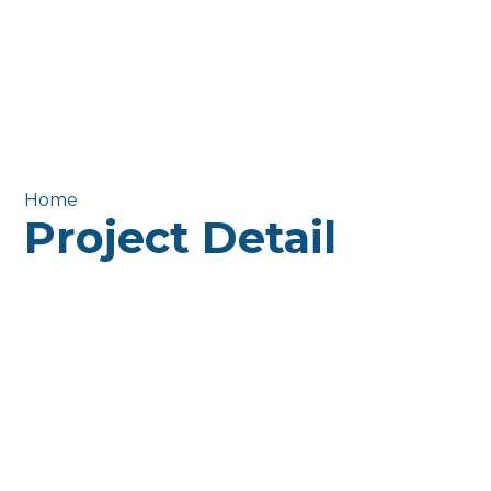
Home
/ Project Detail
Project Detail